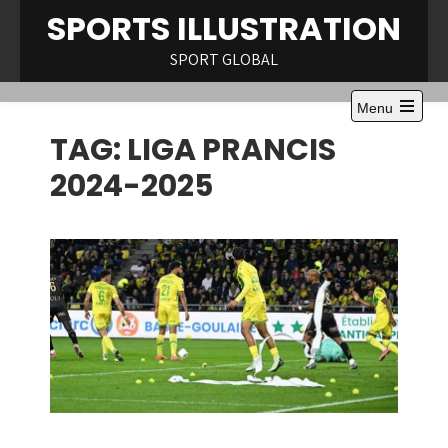
Skip
SPORTS ILLUSTRATION
to
content
SPORT GLOBAL
Menu
Open
TAG:
LIGA PRANCIS
the
main
menu
2024-2025