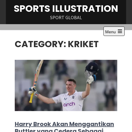
Skip
SPORTS ILLUSTRATION
to
content
SPORT GLOBAL
Menu
Open
CATEGORY:
KRIKET
the
main
menu
​Harry Brook Akan Menggantikan
Buttler yang Cedera Sebagai