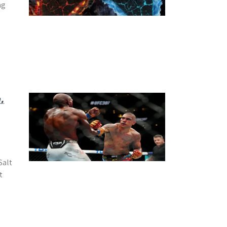
ng
,
Salt
t