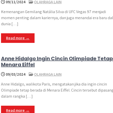
09/11/2024
OLAHRAGA LAIN
Kemenangan Gemilang Natália Silva di UFC Vegas 97 menjadi
momen penting dalam kariernya, dan juga menandai era baru d
dunia […]
Read more →
Anne Hidalgo Ingin Cincin Olimpiade Tetap
Menara Eiffel
09/03/2024
OLAHRAGA LAIN
Anne Hidalgo, walikota Paris, mengatakan jika dia ingin cincin
Olimpiade tetap berada di Menara Eiffel. Cincin tersebut dipasan
dalam rangka […]
Read more →