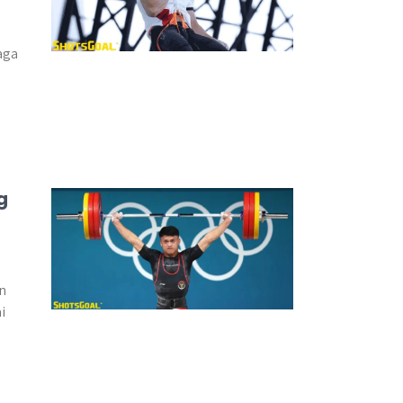
aga
g
n
i