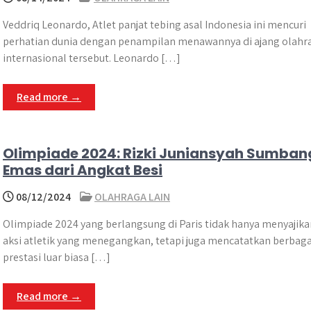
Veddriq Leonardo, Atlet panjat tebing asal Indonesia ini mencuri
perhatian dunia dengan penampilan menawannya di ajang olahr
internasional tersebut. Leonardo […]
Read more →
Olimpiade 2024: Rizki Juniansyah Sumban
Emas dari Angkat Besi
08/12/2024
OLAHRAGA LAIN
Olimpiade 2024 yang berlangsung di Paris tidak hanya menyajika
aksi atletik yang menegangkan, tetapi juga mencatatkan berbaga
prestasi luar biasa […]
Read more →