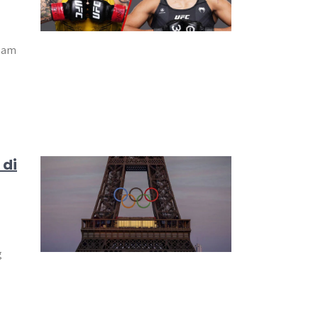
alam
 di
g