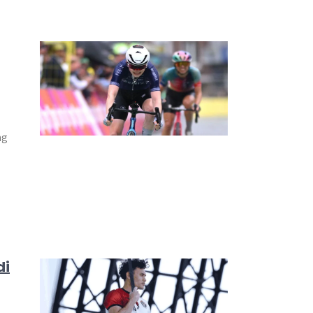
ng
di