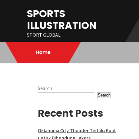
Skip
SPORTS
to
content
ILLUSTRATION
SPORT GLOBAL
Home
Search
Search
Recent Posts
Oklahoma City Thunder Terlalu Kuat
untuk Dibendung Lakers