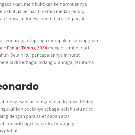
mengesankan, membuktikan kemampuannya
ersebut, ia berhasil meraih medali perak,
 bahwa Indonesia memiliki atlet panjat
iq Leonardo, tetapi juga merupakan kebanggaan
iade
Panjat Tebing 2024
menjadi simbol dari
hun. Selain itu, pencapaiannya ini turut
ereka di berbagai bidang olahraga, terutama
Leonardo
at mengesankan dengan teknik panjat tebing
engukuhkan posisinya sebagai salah satu atlet
aing dengan para atlet papan atas
ah pribadi bagi Leonardo, tetapi juga
s global.