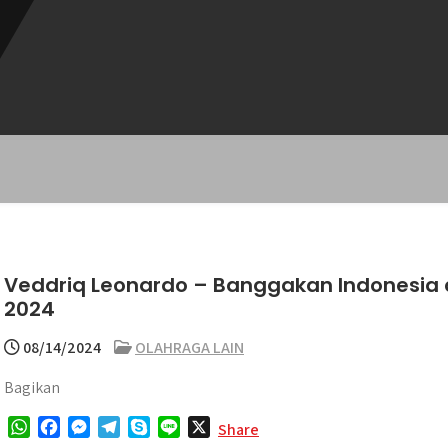
Veddriq Leonardo – Banggakan Indonesia d
2024
08/14/2024
OLAHRAGA LAIN
Bagikan
W
F
M
T
S
L
X
Share