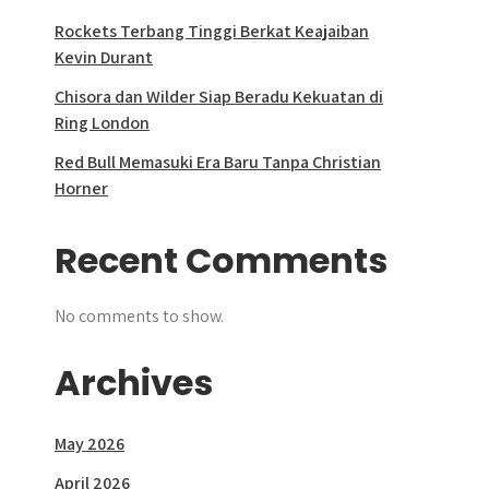
Rockets Terbang Tinggi Berkat Keajaiban
Kevin Durant
Chisora dan Wilder Siap Beradu Kekuatan di
Ring London
Red Bull Memasuki Era Baru Tanpa Christian
Horner
Recent Comments
No comments to show.
Archives
May 2026
April 2026