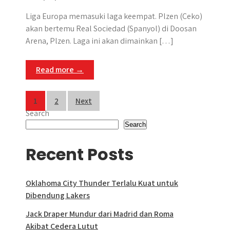
Liga Europa memasuki laga keempat. Plzen (Ceko)
akan bertemu Real Sociedad (Spanyol) di Doosan
Arena, Plzen. Laga ini akan dimainkan […]
Read more →
Posts
1
2
Next
Search
pagination
Search
Recent Posts
Oklahoma City Thunder Terlalu Kuat untuk
Dibendung Lakers
Jack Draper Mundur dari Madrid dan Roma
Akibat Cedera Lutut