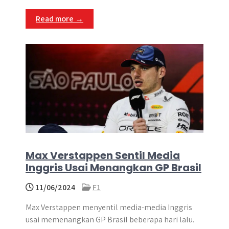
Read more →
Max Verstappen Sentil Media
Inggris Usai Menangkan GP Brasil
11/06/2024
F1
Max Verstappen menyentil media-media Inggris
usai memenangkan GP Brasil beberapa hari lalu.