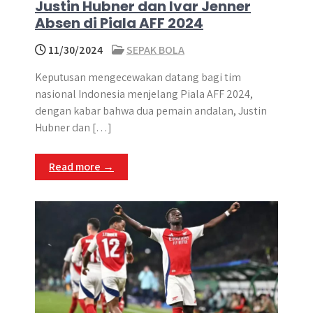
Justin Hubner dan Ivar Jenner
Absen di Piala AFF 2024
11/30/2024
SEPAK BOLA
Keputusan mengecewakan datang bagi tim
nasional Indonesia menjelang Piala AFF 2024,
dengan kabar bahwa dua pemain andalan, Justin
Hubner dan […]
Read more →