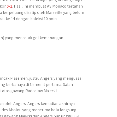
skor
0-1
. Hasil ini membuat AS Monaco tertahan
a berpeluang disalip oleh Marseille yang belum
t ke-14 dengan koleksi 10 poin.
ah) yang mencetak gol kemenangan
uncak klasemen, justru Angers yang menguasai
ng berbahaya di 15 menit pertama. Salah
i atas gawang Radoslaw Majecki.
n oleh Angers. Angers kemudian akhirnya
-Eudes Aholou yang menerima bola langsung
as gawang Majecki dan Angers pun unggul 0-1