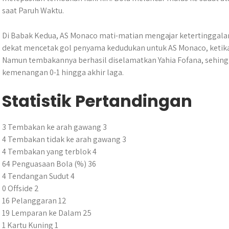
saat Paruh Waktu.
Di Babak Kedua, AS Monaco mati-matian mengajar ketertinggala
dekat mencetak gol penyama kedudukan untuk AS Monaco, ketika
Namun tembakannya berhasil diselamatkan Yahia Fofana, sehin
kemenangan 0-1 hingga akhir laga.
Statistik Pertandingan
3 Tembakan ke arah gawang 3
4 Tembakan tidak ke arah gawang 3
4 Tembakan yang terblok 4
64 Penguasaan Bola (%) 36
4 Tendangan Sudut 4
0 Offside 2
16 Pelanggaran 12
19 Lemparan ke Dalam 25
1 Kartu Kuning 1