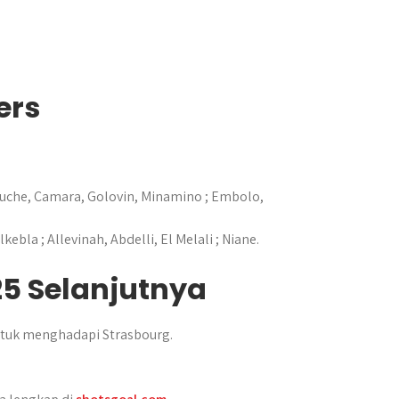
ers
liouche, Camara, Golovin, Minamino ; Embolo,
kebla ; Allevinah, Abdelli, El Melali ; Niane.
25 Selanjutnya
ntuk menghadapi Strasbourg.