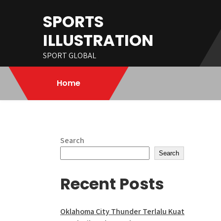
Skip
SPORTS
to
content
ILLUSTRATION
SPORT GLOBAL
Home
Search
Search
Recent Posts
Oklahoma City Thunder Terlalu Kuat