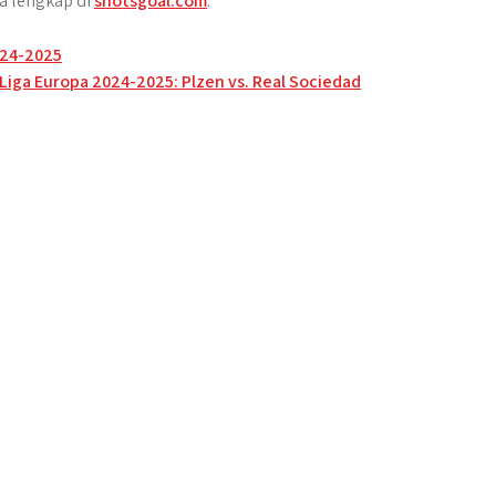
ra lengkap di
shotsgoal.com
.
024-2025
 Liga Europa 2024-2025: Plzen vs. Real Sociedad