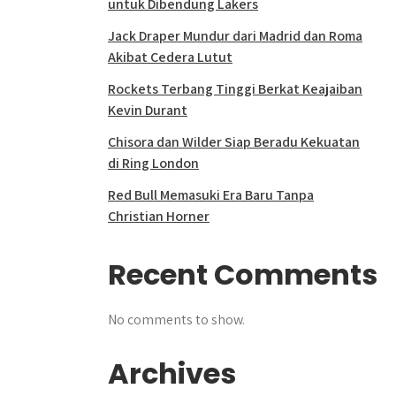
untuk Dibendung Lakers
Jack Draper Mundur dari Madrid dan Roma
Akibat Cedera Lutut
Rockets Terbang Tinggi Berkat Keajaiban
Kevin Durant
Chisora dan Wilder Siap Beradu Kekuatan
di Ring London
Red Bull Memasuki Era Baru Tanpa
Christian Horner
Recent Comments
No comments to show.
Archives