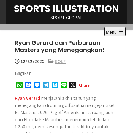
Skip
SPORTS ILLUSTRATION
to
content
SPORT GLOBAL
Menu
Open
Ryan Gerard dan Perburuan
the
main
Masters yang Menegangkan!
menu
12/22/2025
GOLF
Bagikan
W
F
M
T
S
L
X
Share
h
a
e
e
k
i
a
c
s
l
y
n
Ryan Gerard
menjalani akhir tahun yang
t
e
s
e
p
e
menegangkan di dunia golf saat ia mengejar tiket
s
b
e
g
e
ke Masters 2026. Pegolf Amerika ini terbang jauh
A
o
n
r
dari Florida ke Mauritius, menempuh lebih dari
p
o
g
a
1.250 mil, demi kesempatan terakhirnya untuk
p
k
e
m