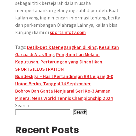
sebagai titik bersejarah dalam usaha
mempertahankan gelar yang sulit diperoleh. Buat
kalian yang ingin mencari informasi tentang berita
dan perkembangan Olahraga Lainnya, kalian bisa
kunjungi kami di
sportsinfotv.com
.
Tags:
Detik-Detik Menegangkan di Ring
,
Kesulitan
Garcia di Atas Ring
,
Penghentian Melalui
Keputusan
,
Pertarungan yang Dinantikan
,
SPORTS ILLUSTRATION
Post
Bundesliga – Hasil Pertandingan RB Leipzig 0-0
Union Berlin, Tanggal 14 September
navigation
Bobrov Dan Ganta Menjuarai Seri Ke-3 Amman
Mineral Mens World Tennis Championship 2024
Search
Search
Recent Posts