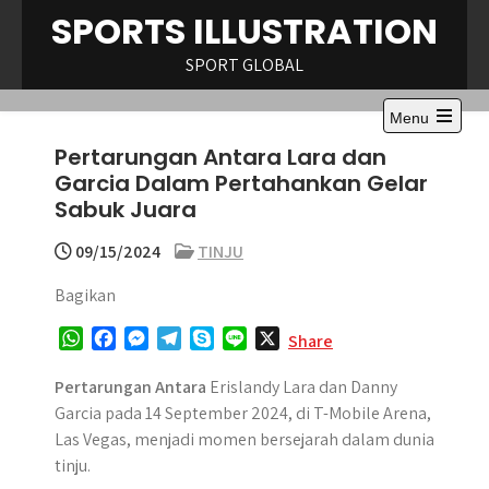
Skip
SPORTS ILLUSTRATION
to
content
SPORT GLOBAL
Menu
Open
Pertarungan Antara Lara dan
the
main
Garcia Dalam Pertahankan Gelar
menu
Sabuk Juara
09/15/2024
TINJU
Bagikan
W
F
M
T
S
L
X
Share
h
a
e
e
k
i
a
c
s
l
y
n
Pertarungan Antara
Erislandy Lara dan Danny
t
e
s
e
p
e
Garcia pada 14 September 2024, di T-Mobile Arena,
s
b
e
g
e
Las Vegas, menjadi momen bersejarah dalam dunia
A
o
n
r
tinju.
p
o
g
a