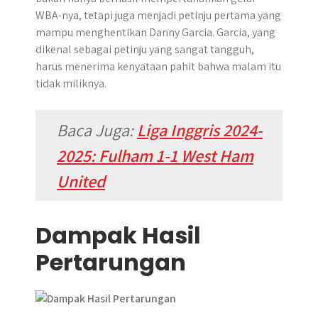
WBA-nya, tetapi juga menjadi petinju pertama yang
mampu menghentikan Danny Garcia. Garcia, yang
dikenal sebagai petinju yang sangat tangguh,
harus menerima kenyataan pahit bahwa malam itu
tidak miliknya.
Baca Juga:
Liga Inggris 2024-
2025: Fulham 1-1 West Ham
United
Dampak Hasil
Pertarungan