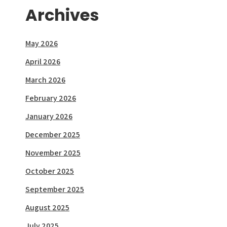
Archives
May 2026
April 2026
March 2026
February 2026
January 2026
December 2025
November 2025
October 2025
September 2025
August 2025
July 2025