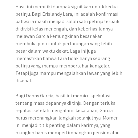
Hasil ini memiliki dampak signifikan untuk kedua
petinju. Bagi Erislandy Lara, ini adalah konfirmasi
bahwa ia masih menjadi salah satu petinju terbaik
di divisi kelas menengah, dan keberhasilannya
melawan Garcia kemungkinan besar akan
membuka pintu untuk pertarungan yang lebih
besar dalam waktu dekat. Laga ini juga
memastikan bahwa Lara tidak hanya seorang
petinju yang mampu mempertahankan gelar.
Tetapi juga mampu mengalahkan lawan yang lebih
dikenal.
Bagi Danny Garcia, hasil ini memicu spekulasi
tentang masa depannya di tinju. Dengan terluka
reputasi setelah mengalami kekalahan, Garcia
harus merenungkan langkah selanjutnya. Momen
ini menjadi titik penting dalam karirnya, yang
mungkin harus mempertimbangkan pensiun atau