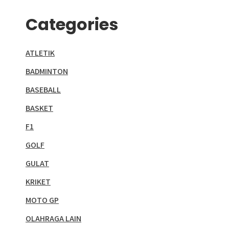
Categories
ATLETIK
BADMINTON
BASEBALL
BASKET
F1
GOLF
GULAT
KRIKET
MOTO GP
OLAHRAGA LAIN