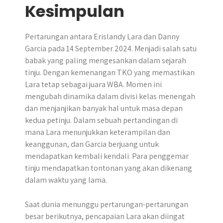
Kesimpulan
Pertarungan antara Erislandy Lara dan Danny
Garcia pada 14 September 2024. Menjadi salah satu
babak yang paling mengesankan dalam sejarah
tinju. Dengan kemenangan TKO yang memastikan
Lara tetap sebagai juara WBA. Momen ini
mengubah dinamika dalam divisi kelas menengah
dan menjanjikan banyak hal untuk masa depan
kedua petinju. Dalam sebuah pertandingan di
mana Lara menunjukkan keterampilan dan
keanggunan, dan Garcia berjuang untuk
mendapatkan kembali kendali. Para penggemar
tinju mendapatkan tontonan yang akan dikenang
dalam waktu yang lama.
Saat dunia menunggu pertarungan-pertarungan
besar berikutnya, pencapaian Lara akan diingat