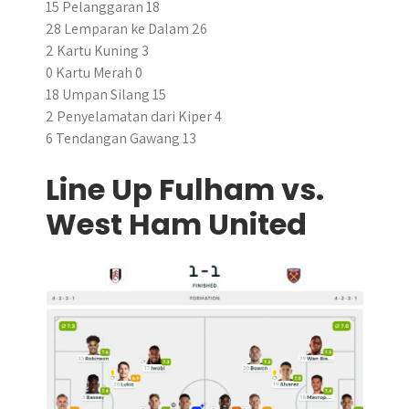
15 Pelanggaran 18
28 Lemparan ke Dalam 26
2 Kartu Kuning 3
0 Kartu Merah 0
18 Umpan Silang 15
2 Penyelamatan dari Kiper 4
6 Tendangan Gawang 13
Line Up Fulham vs.
West Ham United