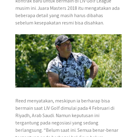
kontrak baru untuk bermain di LIV Golf League
p
k
e
m
musim ini. Juara Masters 2018 itu mengatakan ada
r
beberapa detail yang masih harus dibahas
sebelum kesepakatan resmi bisa disahkan.
Reed menyatakan, meskipun ia berharap bisa
bermain saat LIV Golf dimulai pada 4 Februari di
Riyadh, Arab Saudi. Namun keputusan ini
tergantung pada negosiasi yang sedang
berlangsung. “Belum saat ini. Semua benar-benar