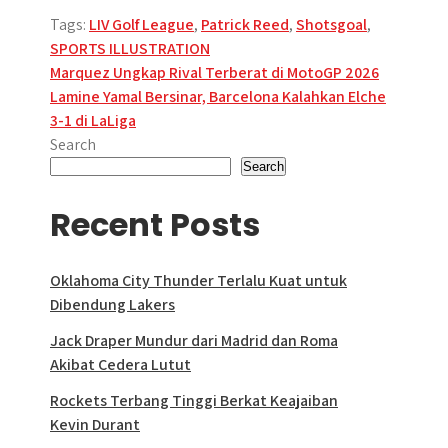
Tags:
LIV Golf League
,
Patrick Reed
,
Shotsgoal
,
SPORTS ILLUSTRATION
Post
Marquez Ungkap Rival Terberat di MotoGP 2026
Lamine Yamal Bersinar, Barcelona Kalahkan Elche
navigation
3-1 di LaLiga
Search
Search
Recent Posts
Oklahoma City Thunder Terlalu Kuat untuk
Dibendung Lakers
Jack Draper Mundur dari Madrid dan Roma
Akibat Cedera Lutut
Rockets Terbang Tinggi Berkat Keajaiban
Kevin Durant