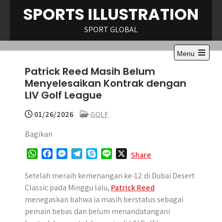
Skip
SPORTS ILLUSTRATION
to
content
SPORT GLOBAL
Menu
Open
Patrick Reed Masih Belum
the
main
Menyelesaikan Kontrak dengan
menu
LIV Golf League
01/26/2026
GOLF
Bagikan
W
F
M
T
S
L
X
Share
h
a
e
e
k
i
a
c
s
l
y
n
Setelah meraih kemenangan ke-12 di Dubai Desert
t
e
s
e
p
e
Classic pada Minggu lalu,
Patrick Reed
s
b
e
g
e
menegaskan bahwa ia masih berstatus sebagai
A
o
n
r
pemain bebas dan belum menandatangani
p
o
g
a