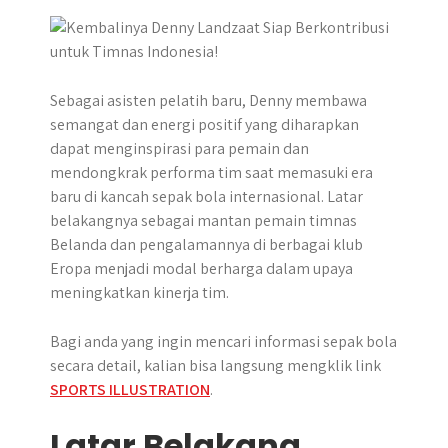
p
k
e
m
r
Sebagai asisten pelatih baru, Denny membawa
semangat dan energi positif yang diharapkan
dapat menginspirasi para pemain dan
mendongkrak performa tim saat memasuki era
baru di kancah sepak bola internasional. Latar
belakangnya sebagai mantan pemain timnas
Belanda dan pengalamannya di berbagai klub
Eropa menjadi modal berharga dalam upaya
meningkatkan kinerja tim.
Bagi anda yang ingin mencari informasi sepak bola
secara detail, kalian bisa langsung mengklik link
SPORTS ILLUSTRATION
.
Latar Belakang