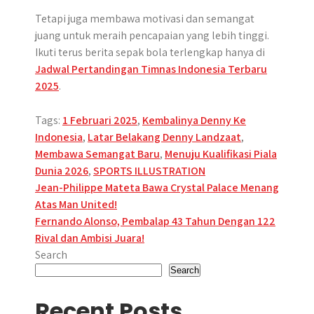
Tetapi juga membawa motivasi dan semangat
juang untuk meraih pencapaian yang lebih tinggi.
Ikuti terus berita sepak bola terlengkap hanya di
Jadwal Pertandingan Timnas Indonesia Terbaru
2025
.
Tags:
1 Februari 2025
,
Kembalinya Denny Ke
Indonesia
,
Latar Belakang Denny Landzaat
,
Membawa Semangat Baru
,
Menuju Kualifikasi Piala
Dunia 2026
,
SPORTS ILLUSTRATION
Post
Jean-Philippe Mateta Bawa Crystal Palace Menang
Atas Man United!
navigation
Fernando Alonso, Pembalap 43 Tahun Dengan 122
Rival dan Ambisi Juara!
Search
Search
Recent Posts