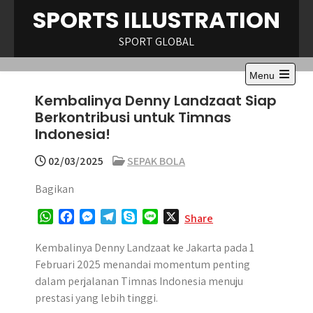
Skip
SPORTS ILLUSTRATION
to
content
SPORT GLOBAL
Menu
Open
Kembalinya Denny Landzaat Siap
the
main
Berkontribusi untuk Timnas
menu
Indonesia!
02/03/2025
SEPAK BOLA
Bagikan
W
F
M
T
S
L
X
Share
h
a
e
e
k
i
a
c
s
l
y
n
Kembalinya Denny Landzaat ke Jakarta pada 1
t
e
s
e
p
e
Februari 2025 menandai momentum penting
s
b
e
g
e
dalam perjalanan Timnas Indonesia menuju
A
o
n
r
prestasi yang lebih tinggi.
p
o
g
a