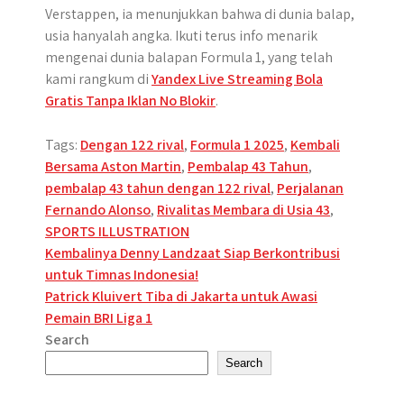
Verstappen, ia menunjukkan bahwa di dunia balap,
usia hanyalah angka. Ikuti terus info menarik
mengenai dunia balapan Formula 1, yang telah
kami rangkum di
Yandex Live Streaming Bola
Gratis Tanpa Iklan No Blokir
.
Tags:
Dengan 122 rival
,
Formula 1 2025
,
Kembali
Bersama Aston Martin
,
Pembalap 43 Tahun
,
pembalap 43 tahun dengan 122 rival
,
Perjalanan
Fernando Alonso
,
Rivalitas Membara di Usia 43
,
SPORTS ILLUSTRATION
Post
Kembalinya Denny Landzaat Siap Berkontribusi
untuk Timnas Indonesia!
navigation
Patrick Kluivert Tiba di Jakarta untuk Awasi
Pemain BRI Liga 1
Search
Search