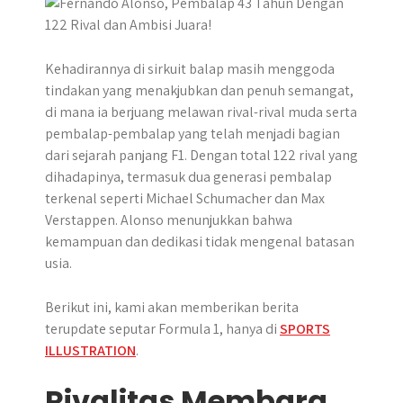
p
k
e
m
r
Kehadirannya di sirkuit balap masih menggoda
tindakan yang menakjubkan dan penuh semangat,
di mana ia berjuang melawan rival-rival muda serta
pembalap-pembalap yang telah menjadi bagian
dari sejarah panjang F1. ​Dengan total 122 rival yang
dihadapinya, termasuk dua generasi pembalap
terkenal seperti Michael Schumacher dan Max
Verstappen. Alonso menunjukkan bahwa
kemampuan dan dedikasi tidak mengenal batasan
usia.
Berikut ini, kami akan memberikan berita
terupdate seputar Formula 1, hanya di
SPORTS
ILLUSTRATION
.
Rivalitas Membara