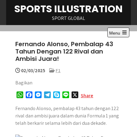
Skip
SPORTS ILLUSTRATION
to
content
SPORT GLOBAL
Menu
Open
Fernando Alonso, Pembalap 43
the
main
Tahun Dengan 122 Rival dan
menu
Ambisi Juara!
02/03/2025
F1
Bagikan
W
F
M
T
S
L
X
Share
h
a
e
e
k
i
a
c
s
l
y
n
Fernando Alonso, pembalap 43 tahun dengan 122
t
e
s
e
p
e
rival dan ambisi juara dalam dunia Formula 1 yang
s
b
e
g
e
telah berkarir selama lebih dari dua dekade.
A
o
n
r
p
o
g
a