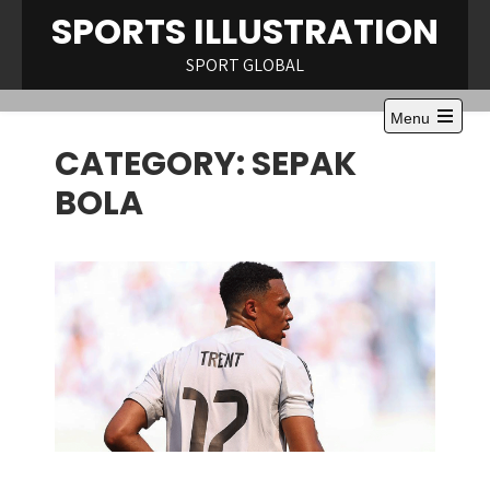
Skip
SPORTS ILLUSTRATION
to
content
SPORT GLOBAL
Menu
Open
CATEGORY:
SEPAK
the
main
menu
BOLA