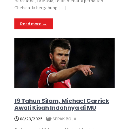
Barcelona, La Masia, telah menarik perhatian
Chelsea​. ​Ia bergabung […]
Read more →
19 Tahun Silam, Michael Carrick
Awali Kisah Indahnya di MU
08/23/2025
SEPAK BOLA