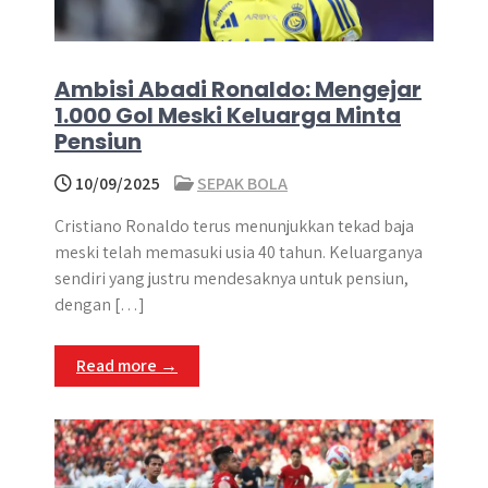
Ambisi Abadi Ronaldo: Mengejar
1.000 Gol Meski Keluarga Minta
Pensiun
10/09/2025
SEPAK BOLA
Cristiano Ronaldo terus menunjukkan tekad baja
meski telah memasuki usia 40 tahun. Keluarganya
sendiri yang justru mendesaknya untuk pensiun,
dengan […]
Read more →