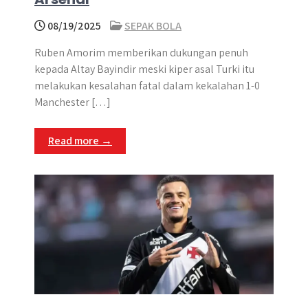
08/19/2025
SEPAK BOLA
Ruben Amorim memberikan dukungan penuh
kepada Altay Bayindir meski kiper asal Turki itu
melakukan kesalahan fatal dalam kekalahan 1-0
Manchester […]
Read more →