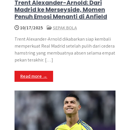
Trent Alexander-Arnold: Dari
Madrid ke Merseyside, Momen
Penuh Emosi Menanti di Anfield
10/17/2025
SEPAK BOLA
Trent Alexander-Arnold dikabarkan siap kembali
memperkuat Real Madrid setelah pulih dari cedera
hamstring yang membuatnya absen selama empat
pekan terakhir. […]
Read more →