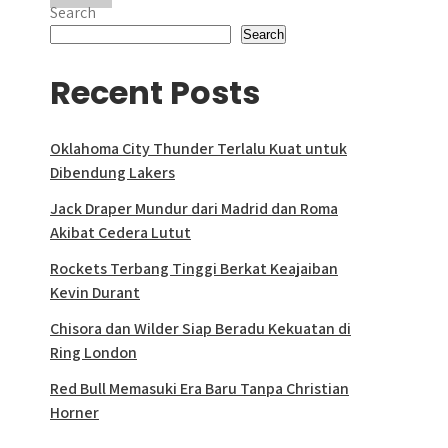
pagination
Search
Search
Recent Posts
Oklahoma City Thunder Terlalu Kuat untuk
Dibendung Lakers
Jack Draper Mundur dari Madrid dan Roma
Akibat Cedera Lutut
Rockets Terbang Tinggi Berkat Keajaiban
Kevin Durant
Chisora dan Wilder Siap Beradu Kekuatan di
Ring London
Red Bull Memasuki Era Baru Tanpa Christian
Horner