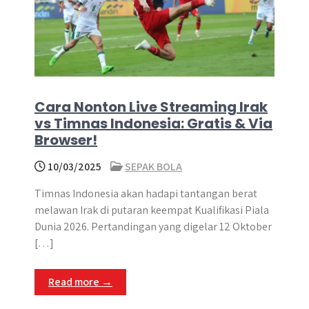
Cara Nonton Live Streaming Irak
vs Timnas Indonesia: Gratis & Via
Browser!
10/03/2025
SEPAK BOLA
Timnas Indonesia akan hadapi tantangan berat
melawan Irak di putaran keempat Kualifikasi Piala
Dunia 2026. Pertandingan yang digelar 12 Oktober
[…]
Read more →