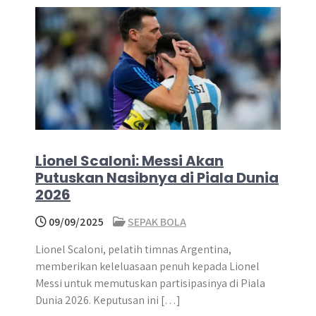
Lionel Scaloni: Messi Akan
Putuskan Nasibnya di Piala Dunia
2026
09/09/2025
SEPAK BOLA
Lionel Scaloni, pelatih timnas Argentina,
memberikan keleluasaan penuh kepada Lionel
Messi untuk memutuskan partisipasinya di Piala
Dunia 2026. Keputusan ini […]