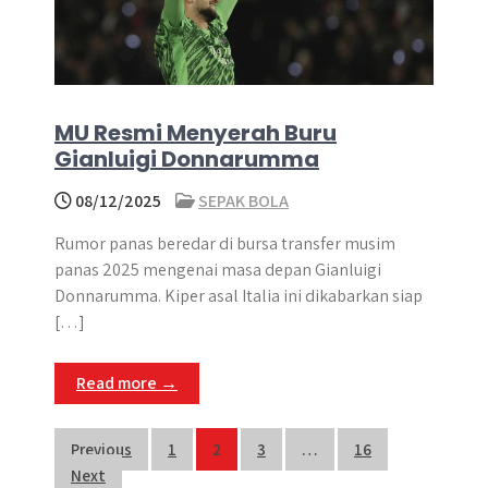
MU Resmi Menyerah Buru
Gianluigi Donnarumma
08/12/2025
SEPAK BOLA
Rumor panas beredar di bursa transfer musim
panas 2025 mengenai masa depan Gianluigi
Donnarumma. Kiper asal Italia ini dikabarkan siap
[…]
Read more →
Posts
Previous
1
2
3
…
16
Next