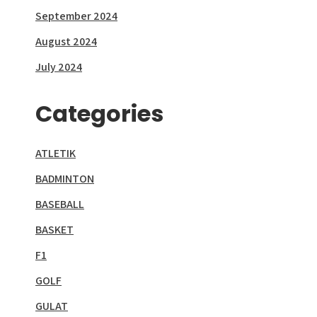
September 2024
August 2024
July 2024
Categories
ATLETIK
BADMINTON
BASEBALL
BASKET
F1
GOLF
GULAT