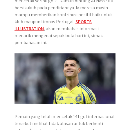
mencetak seribu gol?” Namun bintang Al Nassr itu
p
k
e
m
bersikukuh pada pendiriannya. Ia merasa masih
r
mampu memberikan kontribusi positif baik untuk
klub maupun timnas Portugal.
SPORTS
ILLUSTRATION
, akan membahas informasi
menarik mengenai sepak bola hari ini, simak
pembahasan ini.
Pemain yang telah mencetak 141 gol internasional
tersebut melihat tidak alasan untuk berhenti