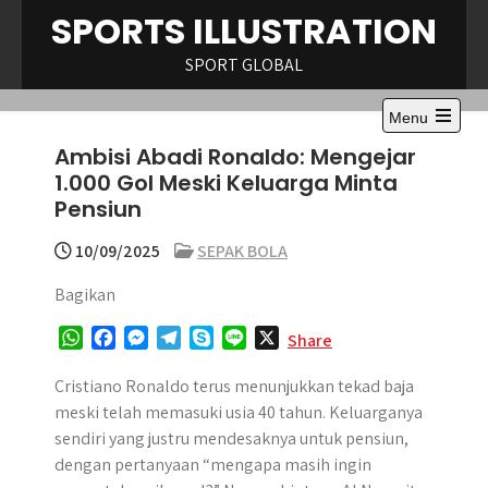
Skip
SPORTS ILLUSTRATION
to
content
SPORT GLOBAL
Menu
Open
Ambisi Abadi Ronaldo: Mengejar
the
main
1.000 Gol Meski Keluarga Minta
menu
Pensiun
10/09/2025
SEPAK BOLA
Bagikan
W
F
M
T
S
L
X
Share
h
a
e
e
k
i
a
c
s
l
y
n
Cristiano Ronaldo terus menunjukkan tekad baja
t
e
s
e
p
e
meski telah memasuki usia 40 tahun. Keluarganya
s
b
e
g
e
sendiri yang justru mendesaknya untuk pensiun,
A
o
n
r
dengan pertanyaan “mengapa masih ingin
p
o
g
a