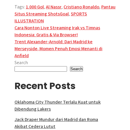
Tags:
1.000 Gol
,
Al Nassr
,
Cristiano Ronaldo
,
Pantau
Situs Streaming ShotsGoal
,
SPORTS
ILLUSTRATION
Post
Cara Nonton Live Streaming Irak vs Timnas
Indonesia: Gratis & Via Browser!
navigation
Trent Alexander-Arnold: Dari Madrid ke
Merseyside, Momen Penuh Emosi Menanti di
Anfield
Search
Search
Recent Posts
Oklahoma City Thunder Terlalu Kuat untuk
Dibendung Lakers
Jack Draper Mundur dari Madrid dan Roma
Akibat Cedera Lutut