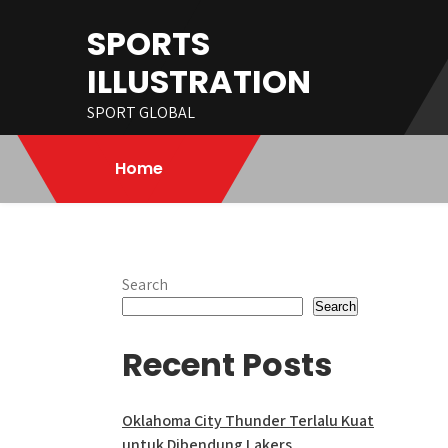
Skip
SPORTS
to
content
ILLUSTRATION
SPORT GLOBAL
Home
Search
Search
Recent Posts
Oklahoma City Thunder Terlalu Kuat
untuk Dibendung Lakers