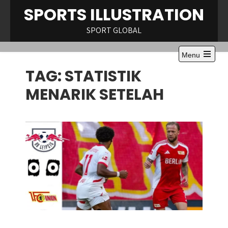
Skip
SPORTS ILLUSTRATION
to
content
SPORT GLOBAL
Menu
Open
TAG:
STATISTIK
the
main
menu
MENARIK SETELAH