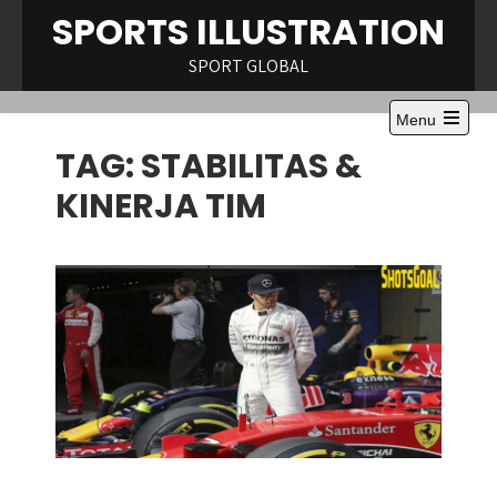
Skip
SPORTS ILLUSTRATION
to
content
SPORT GLOBAL
Menu
Open
TAG:
STABILITAS &
the
main
menu
KINERJA TIM