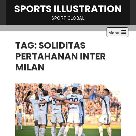
Skip
SPORTS ILLUSTRATION
to
content
SPORT GLOBAL
Menu
Open
TAG:
SOLIDITAS
the
main
menu
PERTAHANAN INTER
MILAN