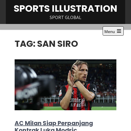
Skip
SPORTS ILLUSTRATION
to
content
SPORT GLOBAL
Menu
Open
TAG:
SAN SIRO
the
main
menu
AC Milan Siap Perpanjang
Kontrak Luka Modric