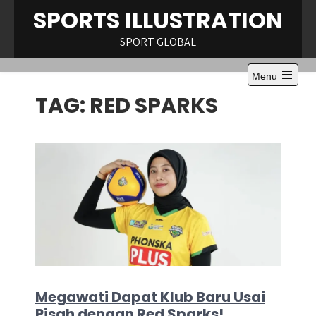
Skip
SPORTS ILLUSTRATION
to
content
SPORT GLOBAL
Menu
Open
TAG:
RED SPARKS
the
main
menu
Megawati Dapat Klub Baru Usai
Pisah dengan Red Sparks!