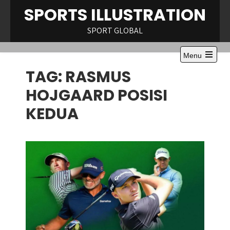
Skip
SPORTS ILLUSTRATION
to
content
SPORT GLOBAL
Menu
Open
TAG:
RASMUS
the
main
menu
HOJGAARD POSISI
KEDUA