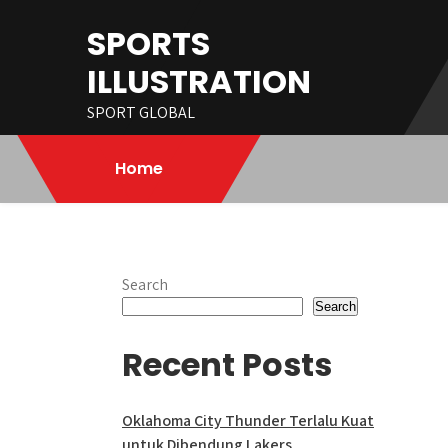
Skip
SPORTS
to
content
ILLUSTRATION
SPORT GLOBAL
Home
Search
Search
Recent Posts
Oklahoma City Thunder Terlalu Kuat
untuk Dibendung Lakers