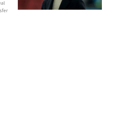
eal
sfer