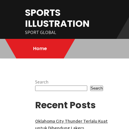
Skip
SPORTS
to
content
ILLUSTRATION
SPORT GLOBAL
Home
Search
Search
Recent Posts
Oklahoma City Thunder Terlalu Kuat
untuk Dibendung Lakers