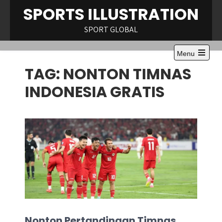
Skip
SPORTS ILLUSTRATION
to
content
SPORT GLOBAL
Menu
Open
TAG:
NONTON TIMNAS
the
main
menu
INDONESIA GRATIS
Nonton Pertandingan Timnas