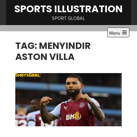
Skip
SPORTS ILLUSTRATION
to
content
SPORT GLOBAL
Menu
Open
TAG:
MENYINDIR
the
main
menu
ASTON VILLA