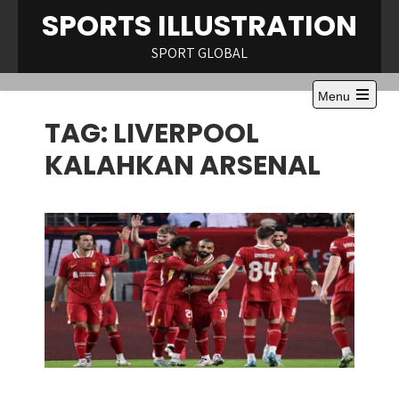
Skip
SPORTS ILLUSTRATION
to
content
SPORT GLOBAL
Menu
Open
TAG:
LIVERPOOL
the
main
menu
KALAHKAN ARSENAL