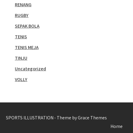
RENANG
RUGBY
SEPAK BOLA
TENIS
TENIS MEJA
TINJU
Uncategorized
VOLLY
SPORTS ILLUSTRATION - Theme by Grace Themes
Home