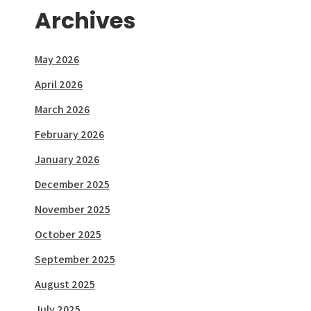
Archives
May 2026
April 2026
March 2026
February 2026
January 2026
December 2025
November 2025
October 2025
September 2025
August 2025
July 2025