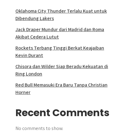
Oklahoma City Thunder Terlalu Kuat untuk
Dibendung Lakers
Jack Draper Mundur dari Madrid dan Roma
Akibat Cedera Lutut
Rockets Terbang Tinggi Berkat Keajaiban
Kevin Durant
Chisora dan Wilder Siap Beradu Kekuatan di
Ring London
Red Bull Memasuki Era Baru Tanpa Christian
Horner
Recent Comments
No comments to show.