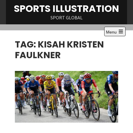
Skip
SPORTS ILLUSTRATION
to
content
SPORT GLOBAL
Menu
Open
TAG:
KISAH KRISTEN
the
main
menu
FAULKNER