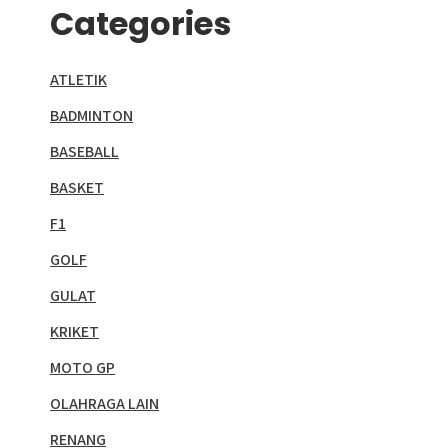
Categories
ATLETIK
BADMINTON
BASEBALL
BASKET
F1
GOLF
GULAT
KRIKET
MOTO GP
OLAHRAGA LAIN
RENANG