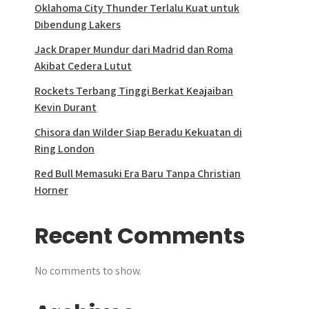
Oklahoma City Thunder Terlalu Kuat untuk
Dibendung Lakers
Jack Draper Mundur dari Madrid dan Roma
Akibat Cedera Lutut
Rockets Terbang Tinggi Berkat Keajaiban
Kevin Durant
Chisora dan Wilder Siap Beradu Kekuatan di
Ring London
Red Bull Memasuki Era Baru Tanpa Christian
Horner
Recent Comments
No comments to show.