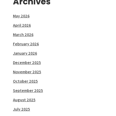
Archives
May 2026
April 2026
March 2026
February 2026
January 2026
December 2025
November 2025
October 2025
September 2025
August 2025
July 2025