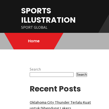
Skip
SPORTS
to
content
ILLUSTRATION
SPORT GLOBAL
Home
Search
Search
Recent Posts
Oklahoma City Thunder Terlalu Kuat
untuk Dibendung Lakers