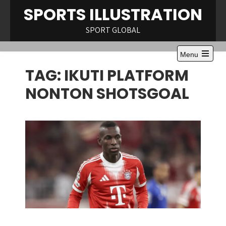
Skip
SPORTS ILLUSTRATION
to
content
SPORT GLOBAL
Menu
Open
TAG:
IKUTI PLATFORM
the
main
menu
NONTON SHOTSGOAL