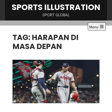
Skip
SPORTS ILLUSTRATION
to
content
SPORT GLOBAL
Menu
Open
TAG:
HARAPAN DI
the
main
menu
MASA DEPAN