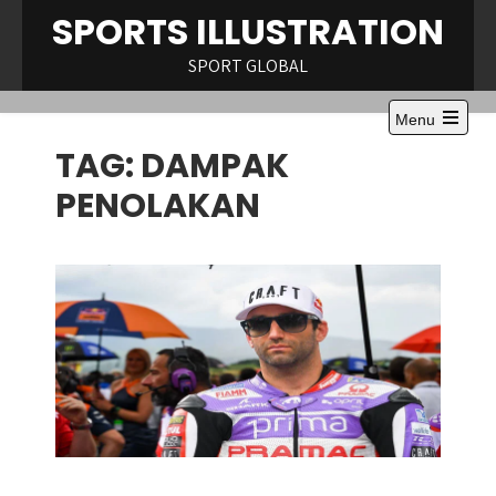
Skip
SPORTS ILLUSTRATION
to
content
SPORT GLOBAL
Menu
Open
TAG:
DAMPAK
the
main
menu
PENOLAKAN