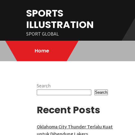
Skip
SPORTS
to
content
ILLUSTRATION
SPORT GLOBAL
Home
Search
Search
Recent Posts
Oklahoma City Thunder Terlalu Kuat
untuk Dibendung Lakers