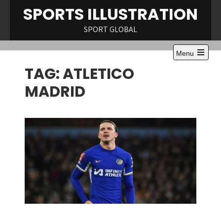
Skip
SPORTS ILLUSTRATION
to
content
SPORT GLOBAL
Menu
Open
TAG:
ATLETICO
the
main
menu
MADRID