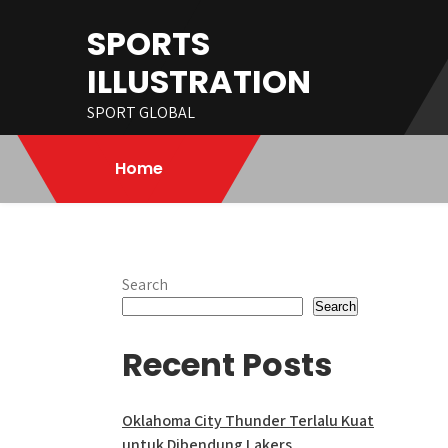
Skip
SPORTS
to
content
ILLUSTRATION
SPORT GLOBAL
Home
Search
Search
Recent Posts
Oklahoma City Thunder Terlalu Kuat
untuk Dibendung Lakers