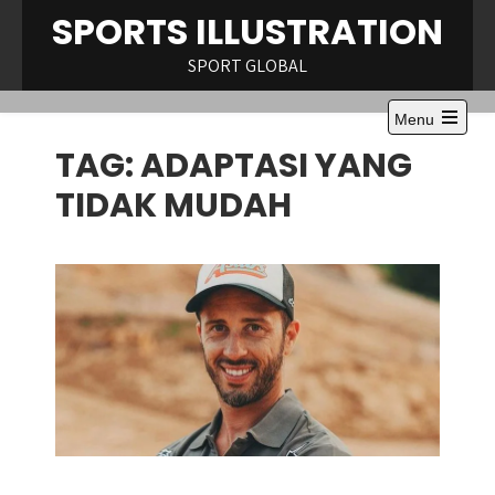
Skip
SPORTS ILLUSTRATION
to
content
SPORT GLOBAL
Menu
Open
TAG:
ADAPTASI YANG
the
main
menu
TIDAK MUDAH