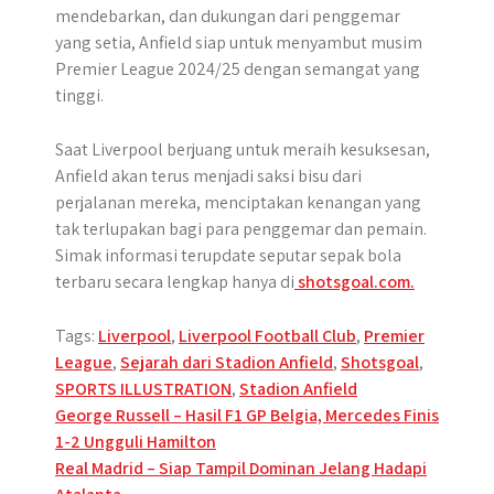
mendebarkan, dan dukungan dari penggemar
yang setia, Anfield siap untuk menyambut musim
Premier League 2024/25 dengan semangat yang
tinggi.
Saat Liverpool berjuang untuk meraih kesuksesan,
Anfield akan terus menjadi saksi bisu dari
perjalanan mereka, menciptakan kenangan yang
tak terlupakan bagi para penggemar dan pemain.
Simak informasi terupdate seputar sepak bola
terbaru secara lengkap hanya di
shotsgoal.com.
Tags:
Liverpool
,
Liverpool Football Club
,
Premier
League
,
Sejarah dari Stadion Anfield
,
Shotsgoal
,
SPORTS ILLUSTRATION
,
Stadion Anfield
Post
George Russell – Hasil F1 GP Belgia, Mercedes Finis
1-2 Ungguli Hamilton
navigation
Real Madrid – Siap Tampil Dominan Jelang Hadapi