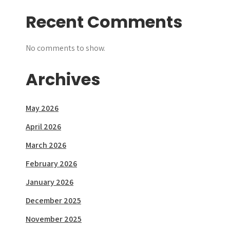
Recent Comments
No comments to show.
Archives
May 2026
April 2026
March 2026
February 2026
January 2026
December 2025
November 2025