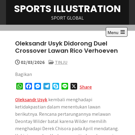
Skip
SPORTS ILLUSTRATION
to
content
SPORT GLOBAL
Menu
Open
Oleksandr Usyk Didorong Duel
the
main
Crossover Lawan Rico Verhoeven
menu
02/03/2026
TINJU
Bagikan
W
F
M
T
S
L
X
Share
h
a
e
e
k
i
a
c
s
l
y
n
Oleksandr Usyk
kembali menghadapi
t
e
s
e
p
e
ketidakpastian dalam menentukan lawan
s
b
e
g
e
berikutnya. Rencana pertarungannya melawan
A
o
n
r
Deontay Wilder batal karena Wilder memilih
p
o
g
a
menghadapi Derek Chisora pada April mendatang.
p
k
e
m