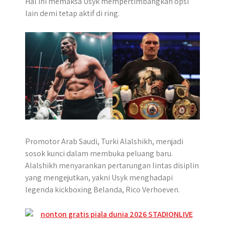
Hal ini memaksa Usyk mempertimbangkan opsi
r
lain demi tetap aktif di ring.
Promotor Arab Saudi, Turki Alalshikh, menjadi
sosok kunci dalam membuka peluang baru.
Alalshikh menyarankan pertarungan lintas disiplin
yang mengejutkan, yakni Usyk menghadapi
legenda kickboxing Belanda, Rico Verhoeven.