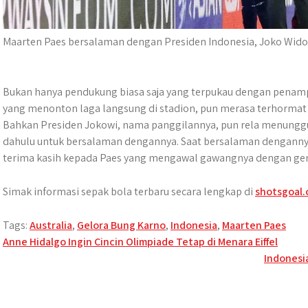
Maarten Paes bersalaman dengan Presiden Indonesia, Joko Wido
Bukan hanya pendukung biasa saja yang terpukau dengan penampil
yang menonton laga langsung di stadion, pun merasa terhormat
Bahkan Presiden Jokowi, nama panggilannya, pun rela menungg
dahulu untuk bersalaman dengannya. Saat bersalaman dengann
terima kasih kepada Paes yang mengawal gawangnya dengan ge
Simak informasi sepak bola terbaru secara lengkap di
shotsgoal
Tags:
Australia
,
Gelora Bung Karno
,
Indonesia
,
Maarten Paes
Post
Anne Hidalgo Ingin Cincin Olimpiade Tetap di Menara Eiffel
Indonesia
navigation