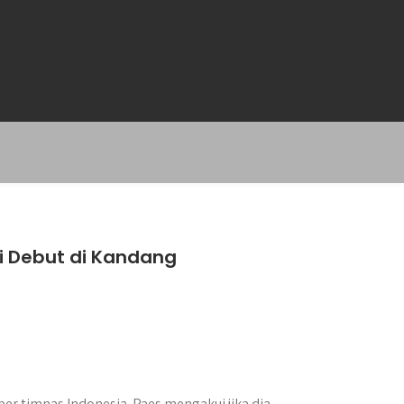
i Debut di Kandang
er timnas Indonesia. Paes mengakui jika dia