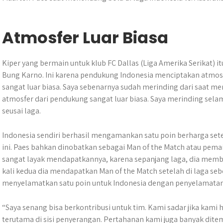
Atmosfer Luar Biasa
Kiper yang bermain untuk klub FC Dallas (Liga Amerika Serikat)
Bung Karno. Ini karena pendukung Indonesia menciptakan atmosfe
sangat luar biasa. Saya sebenarnya sudah merinding dari saat me
atmosfer dari pendukung sangat luar biasa. Saya merinding selama
seusai laga.
Indonesia sendiri berhasil mengamankan satu poin berharga sete
ini. Paes bahkan dinobatkan sebagai Man of the Match atau pemai
sangat layak mendapatkannya, karena sepanjang laga, dia memb
kali kedua dia mendapatkan Man of the Match setelah di laga se
menyelamatkan satu poin untuk Indonesia dengan penyelamatan
“Saya senang bisa berkontribusi untuk tim. Kami sadar jika kam
terutama di sisi penyerangan. Pertahanan kami juga banyak dit